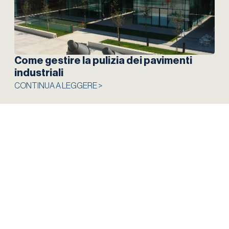
Come gestire la pulizia dei pavimenti
industriali
CONTINUA A LEGGERE >
Contatti
BMB System srl
Via Don Milani 15 a/b – 26862 Guardamiglio (LO)
Tel:
+39 0377 37 90 20
E-mail:
staff@bmbsystem.it