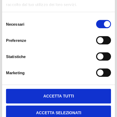
sicurezza e la durabilità delle pavimentazioni.
raccolto dal tuo utilizzo dei loro servizi.
Selezione
Necessari
del
consenso
Preferenze
Statistiche
Marketing
ACCETTA TUTTI
ACCETTA SELEZIONATI