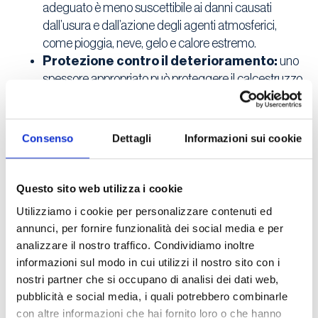
adeguato è meno suscettibile ai danni causati
dall’usura e dall’azione degli agenti atmosferici,
come pioggia, neve, gelo e calore estremo.
Protezione contro il deterioramento:
uno
spessore appropriato può proteggere il calcestruzzo
da problemi comuni come il deterioramento
chimico. Specialmente in ambienti industriali o in
prossimità di sostanze chimiche, uno spessore
Consenso
Dettagli
Informazioni sui cookie
adeguato offre una barriera protettiva che
impedisce ai prodotti chimici aggressivi di penetrare
nel calcestruzzo e danneggiarlo.
Questo sito web utilizza i cookie
Conformità alle normative
:
nel processo di
Utilizziamo i cookie per personalizzare contenuti ed
progettazione e costruzione del cemento
annunci, per fornire funzionalità dei social media e per
elicotterato, è essenziale assicurarsi che lo spessore
analizzare il nostro traffico. Condividiamo inoltre
della pavimentazione sia in conformità con le
informazioni sul modo in cui utilizzi il nostro sito con i
normative locali e le specifiche del progetto. Le
nostri partner che si occupano di analisi dei dati web,
normative di costruzione spesso stabiliscono
pubblicità e social media, i quali potrebbero combinarle
requisiti minimi di spessore per garantire la
con altre informazioni che hai fornito loro o che hanno