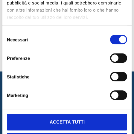
pubblicità e social media, i quali potrebbero combinarle
competenza,
con altre informazioni che hai fornito loro o che hanno
assicuriamo pavimenti
raccolto dal tuo utilizzo dei loro servizi.
che soddisfano le
esigenze più
rigorose,
contribuendo al
Selezione
Necessari
del
successo delle attività
consenso
produttive.
Preferenze
Statistiche
Contattaci per una quotazione
personalizzata
Marketing
ACCETTA TUTTI