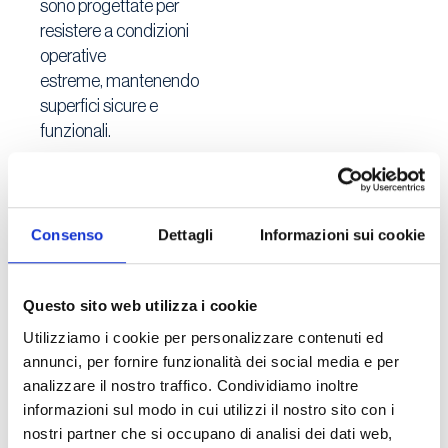
sono progettate per
resistere a condizioni
operative
estreme,
mantenendo
superfici sicure e
funzionali.
Scegliere BMB System
significa affidarsi a
specialisti che
Consenso
Dettagli
Informazioni sui cookie
comprendono le sfide
specifiche del settore
meccanico, offrendo
Questo sito web utilizza i cookie
soluzioni personalizzate
Utilizziamo i cookie per personalizzare contenuti ed
che migliorano
annunci, per fornire funzionalità dei social media e per
l’efficienza e la sicurezza
analizzare il nostro traffico. Condividiamo inoltre
degli ambienti di lavoro.
informazioni sul modo in cui utilizzi il nostro sito con i
nostri partner che si occupano di analisi dei dati web,
Con la nostra