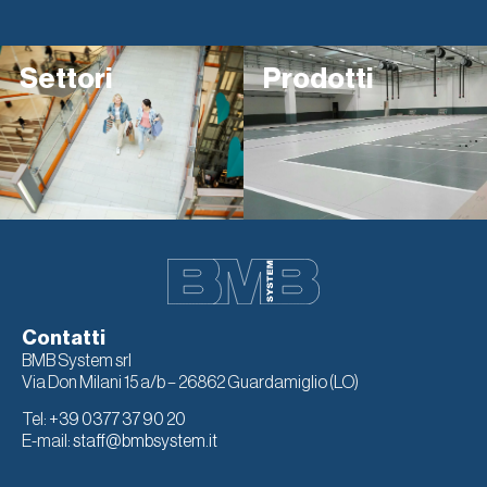
Settori
Prodotti
Contatti
BMB System srl
Via Don Milani 15 a/b – 26862 Guardamiglio (LO)
Tel:
+39 0377 37 90 20
E-mail:
staff@bmbsystem.it