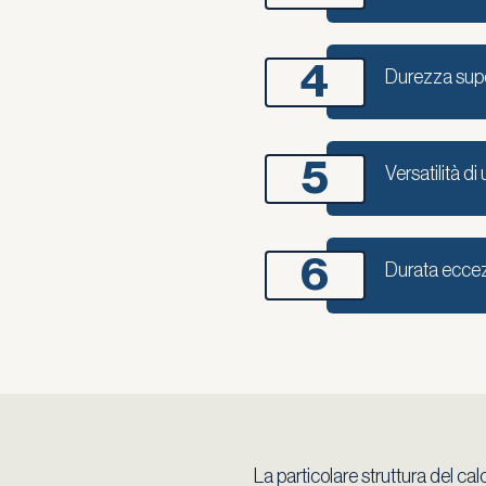
4
Durezza supe
5
Versatilità di 
6
Durata eccez
La particolare struttura del ca