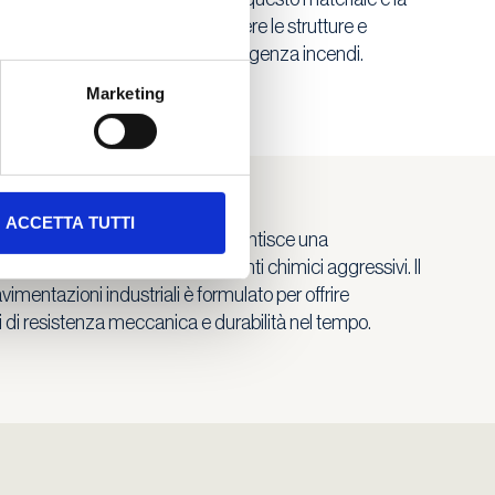
a lo rendono ideale per proteggere le strutture e
per le evacuazioni in caso di emergenza incendi.
Marketing
ACCETTA TUTTI
, cemento e additivi speciali garantisce una
e all’usura, agli urti e agli agenti chimici aggressivi. Il
vimentazioni industriali è formulato per offrire
ni di resistenza meccanica e durabilità nel tempo.