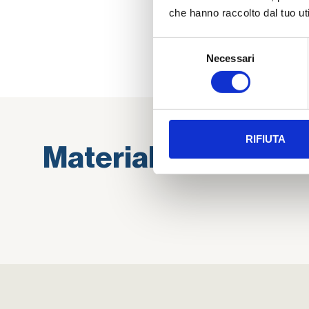
che hanno raccolto dal tuo uti
Selezione
Necessari
del
consenso
RIFIUTA
Materiale di alta qu