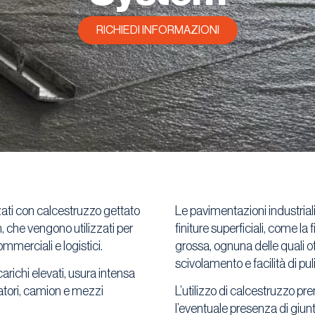
RICHIEDI INFORMAZIONI
zati con calcestruzzo gettato
Le pavimentazioni industrial
, che vengono utilizzati per
finiture superficiali, come la f
commerciali e logistici.
grossa, ognuna delle quali of
scivolamento e facilità di puli
richi elevati, usura intensa
vatori, camion e mezzi
L’utilizzo di calcestruzzo pre
l’eventuale presenza di giunt