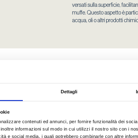
versati sulla superficie, facili
muffe. Questo aspetto è partic
acqua, oli o altri prodotti chimic
 al fuoco
La resistenza al fuoco del calces
Grazie alla sua composizione i
ignifugo. In caso di incendio, 
Dettagli
temperature, mantenendo la sua 
materiali da costruzione. Inoltr
che aiuta a proteggere il materi
ookie
nalizzare contenuti ed annunci, per fornire funzionalità dei socia
Questa capacità è fondamental
inoltre informazioni sul modo in cui utilizzi il nostro sito con i n
poiché un edificio con pavimenti
icità e social media, i quali potrebbero combinarle con altre inform
collasso o al propagarsi delle 