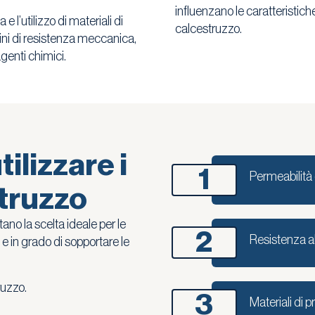
influenzano le caratteristich
 l’utilizzo di materiali di
calcestruzzo.
rmini di resistenza meccanica,
agenti chimici.
ilizzare i
1
Permeabilità 
struzzo
no la scelta ideale per le
2
Resistenza a
 e in grado di sopportare le
ruzzo.
3
Materiali di p