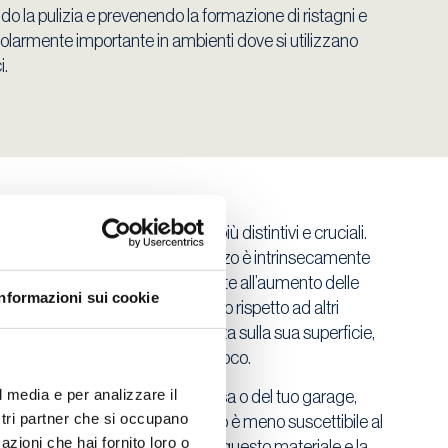
tando la pulizia e prevenendo la formazione di ristagni e
olarmente importante in ambienti dove si utilizzano
i.
truzzo è uno dei suoi attributi più distintivi e cruciali.
norganica e densa, il calcestruzzo è intrinsecamente
il calcestruzzo reagisce lentamente all’aumento delle
Informazioni sui cookie
integrità strutturale più a lungo rispetto ad altri
e, il calcestruzzo forma una crosta sulla sua superficie,
ale dall’esposizione diretta al fuoco.
l media e per analizzare il
e per la sicurezza della tua casa o del tuo garage,
ostri partner che si occupano
, pareti e pilastri in calcestruzzo è meno suscettibile al
azioni che hai fornito loro o
fiamme. L’alto punto di fusione di questo materiale e la