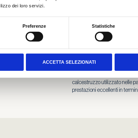
lizzo dei loro servizi.
sua bassa conducibilità termic
garantire il tempo sufficiente 
Preferenze
Statistiche
ACCETTA SELEZIONATI
alità
La selezione accurata di inerti
pavimentazione robusta, resistent
calcestruzzo utilizzato nelle pa
prestazioni eccellenti in termi