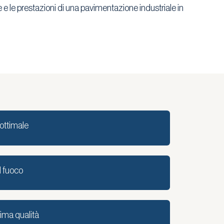
e e le prestazioni di una pavimentazione industriale in
ottimale
l fuoco
rima qualità