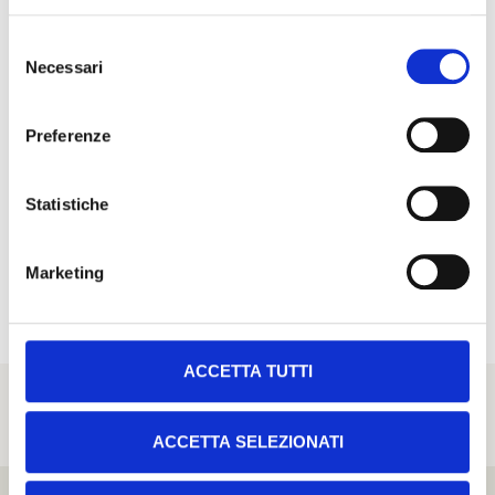
l’avviamento nelle forme più opportune di iniziative di
sviluppo e ricerca per un continuo miglioramento
Selezione
Necessari
tecnologico dei materiali, delle attrezzature e dei
del
consenso
metodi applicativi
la stesura e la diffusione di testi ed opere scientifiche
Preferenze
e letterarie specifiche del settore inerenti alle finalità
perseguite dall’Associazione
Statistiche
la promozione di tutte le iniziative volte all’istruzione
di tutte le figure coinvolte nell’attività della categoria
di settore.
Marketing
ACCETTA TUTTI
PRECEDENTE
Come funziona la posa dei pavimenti industriali?
ACCETTA SELEZIONATI