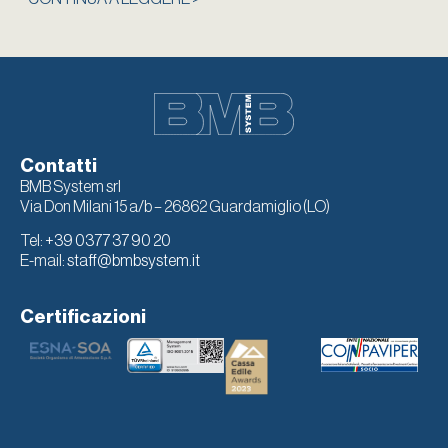
Contatti
BMB System srl
Via Don Milani 15 a/b – 26862 Guardamiglio (LO)
Tel:
+39 0377 37 90 20
E-mail:
staff@bmbsystem.it
Certificazioni