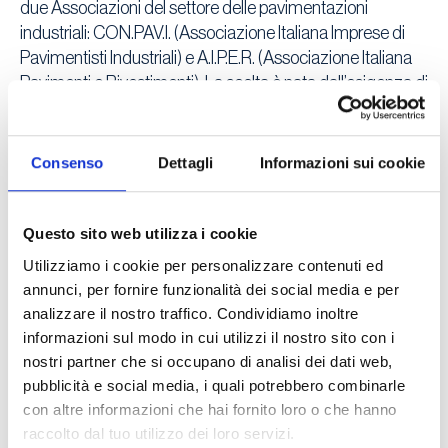
due Associazioni del settore delle pavimentazioni
industriali: CON.PAV.I. (Associazione Italiana Imprese di
Pavimentisti Industriali) e A.I.P.E.R. (Associazione Italiana
Pavimenti e Rivestimenti). La scelta è nata dall’esigenza di
dare luogo ad un soggetto istituzionale che potesse
rappresentare in modo più completo e più forte il settore
con l’obiettivo primario di promuovere tutte quelle iniziative
Consenso
Dettagli
Informazioni sui cookie
volte alla divulgazione delle informazioni per uno sviluppo
dei materiali e delle attrezzature, dei metodi applicativi,
delle modalità di impiego dei pavimenti industriali.
Questo sito web utilizza i cookie
Utilizziamo i cookie per personalizzare contenuti ed
L’Associazione ha per scopo:
annunci, per fornire funzionalità dei social media e per
la tutela degli interessi dei propri iscritti, anche
analizzare il nostro traffico. Condividiamo inoltre
mediante assistenza ed informazione
informazioni sul modo in cui utilizzi il nostro sito con i
nostri partner che si occupano di analisi dei dati web,
la promozione di tutte le iniziative volte alla
pubblicità e social media, i quali potrebbero combinarle
divulgazione e ad un sempre più ampio e corretto
con altre informazioni che hai fornito loro o che hanno
impiego dei pavimenti e rivestimenti ad uso
raccolto dal tuo utilizzo dei loro servizi.
industriale, impiegabili anche in campo civile